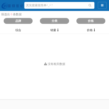
导航
筛选出
0
条数据
品牌
分类
价格
综合
销量
价格
没有相关数据