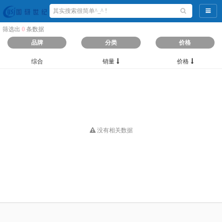
导航
筛选出
0
条数据
品牌
分类
价格
综合
销量
价格
没有相关数据