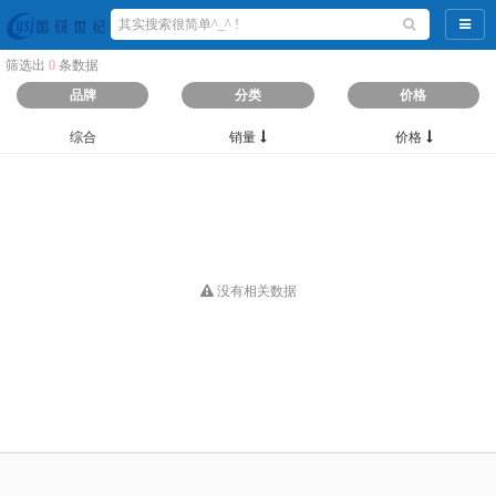
导航
筛选出
0
条数据
品牌
分类
价格
综合
销量
价格
没有相关数据