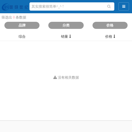
导航
筛选出
0
条数据
品牌
分类
价格
综合
销量
价格
没有相关数据