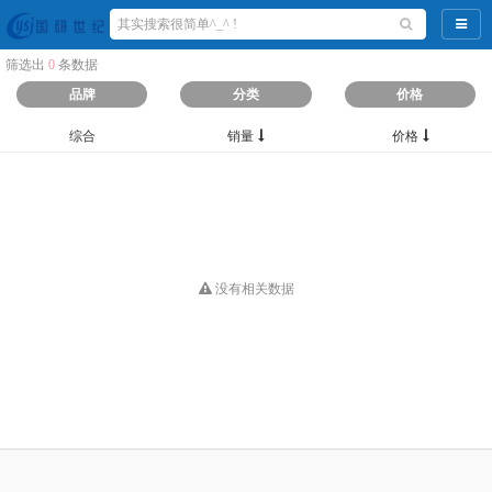
导航
筛选出
0
条数据
品牌
分类
价格
综合
销量
价格
没有相关数据