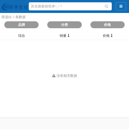
导航
筛选出
0
条数据
品牌
分类
价格
综合
销量
价格
没有相关数据